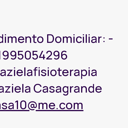
imento Domiciliar: -
1995054296
azielafisioterapia
aziela Casagrande
casa10@me.com