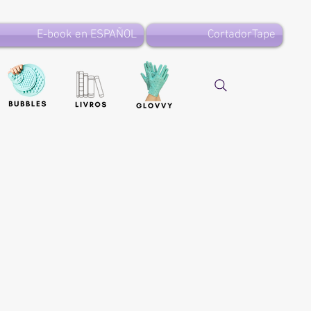
E-book en ESPAÑOL
CortadorTape