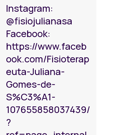
Instagram:
@fisiojulianasa
Facebook:
https://www.faceb
ook.com/Fisioterap
euta-Juliana-
Gomes-de-
S%C3%A1-
107655858037439/
?
ref=page_internal