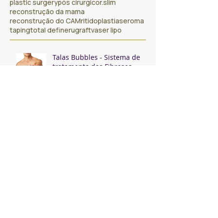
plastic surgery
pós cirurgico
r.slim
reconstrução da mama
reconstrução do CAM
ritidoplastia
seroma
taping
total definer
ugraft
vaser lipo
Talas Bubbles - Sistema de
tratamento das Fibroses
VII JORNADA INTERNACIONAL
DE FISIOTERAPIA
DERMATOFUNCIONAL EM
CIRURGIA PLÁSTICA
Fisioterapia presente no
WOLS 2021
LANÇAMENTO - LIVRO DA IV
JORNADA