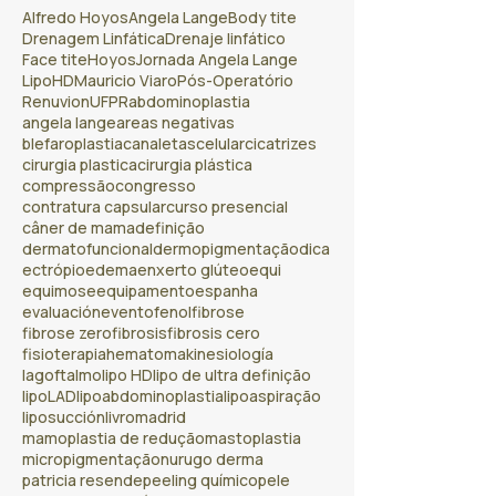
Alfredo Hoyos
Angela Lange
Body tite
Drenagem Linfática
Drenaje linfático
Face tite
Hoyos
Jornada Angela Lange
LipoHD
Mauricio Viaro
Pós-Operatório
Renuvion
UFPR
abdominoplastia
angela lange
areas negativas
blefaroplastia
canaletas
celular
cicatrizes
cirurgia plastica
cirurgia plástica
compressão
congresso
contratura capsular
curso presencial
câner de mama
definição
dermatofuncional
dermopigmentação
dica
ectrópio
edema
enxerto glúteo
equi
equimose
equipamento
espanha
evaluación
evento
fenol
fibrose
fibrose zero
fibrosis
fibrosis cero
fisioterapia
hematoma
kinesiología
lagoftalmo
lipo HD
lipo de ultra definição
lipoLAD
lipoabdominoplastia
lipoaspiração
liposucción
livro
madrid
mamoplastia de redução
mastoplastia
micropigmentação
nurugo derma
patricia resende
peeling químico
pele