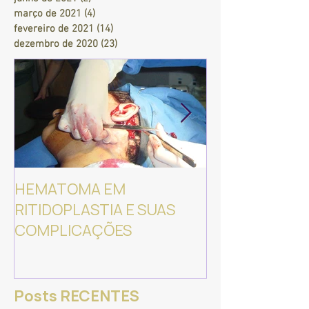
março de 2021
(4)
4 posts
fevereiro de 2021
(14)
14 posts
dezembro de 2020
(23)
23 posts
HEMATOMA EM
NURUGO DERM
RITIDOPLASTIA E SUAS
Equipamento p
COMPLICAÇÕES
análise da pel
cabeludo.
Posts RECENTES