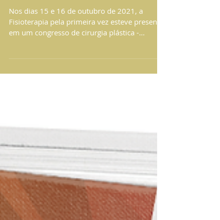
no WOLS 2021
Nos dias 15 e 16 de outubro de 2021, a
Fisioterapia pela primeira vez esteve presente
em um congresso de cirurgia plástica -
WORLDWIDE...