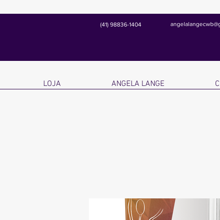
angelalangecwb@
(41) 98836-1404
LOJA
ANGELA LANGE
C