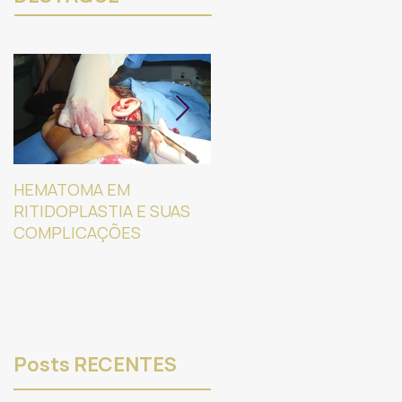
HEMATOMA EM
NURUGO DERMA -
RITIDOPLASTIA E SUAS
Equipamento portátil
COMPLICAÇÕES
para análise da pele e
couro cabeludo.
Posts RECENTES