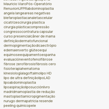
Mauricio Viaro
Pós-Operatório
Renuvion
UFPR
abdominoplastia
angela lange
areas negativas
blefaroplastia
canaletas
celular
cicatrizes
cirurgia plastica
cirurgia plástica
compressão
congresso
contratura capsular
curso presencial
câner de mama
definição
dermatofuncional
dermopigmentação
dica
ectrópio
edema
enxerto glúteo
equi
equimose
equipamento
espanha
evaluación
evento
fenol
fibrose
fibrose zero
fibrosis
fibrosis cero
fisioterapia
hematoma
kinesiología
lagoftalmo
lipo HD
lipo de ultra definição
lipoLAD
lipoabdominoplastia
lipoaspiração
liposucción
livro
madrid
mamoplastia de redução
mastoplastia
micropigmentação
nurugo derma
patricia resende
peeling químico
pele