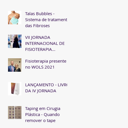
Talas Bubbles -
Sistema de tratamento
das Fibroses
VII JORNADA
INTERNACIONAL DE
FISIOTERAPIA
DERMATOFUNCIONAL
Fisioterapia presente
EM CIRURGIA
no WOLS 2021
PLÁSTICA
LANÇAMENTO - LIVRO
DA IV JORNADA
Taping em Cirugia
Plástica - Quando
remover o tape