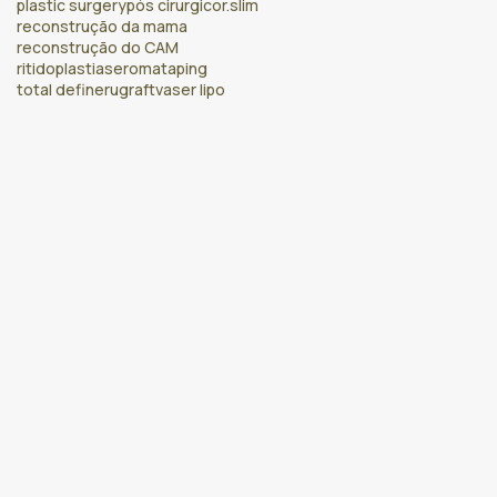
plastic surgery
pós cirurgico
r.slim
reconstrução da mama
reconstrução do CAM
ritidoplastia
seroma
taping
total definer
ugraft
vaser lipo