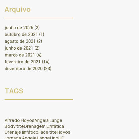
Arquivo
junho de 2025
(2)
2 posts
outubro de 2021
(1)
1 post
agosto de 2021
(2)
2 posts
junho de 2021
(2)
2 posts
março de 2021
(4)
4 posts
fevereiro de 2021
(14)
14 posts
dezembro de 2020
(23)
23 posts
TAGS
Alfredo Hoyos
Angela Lange
Body tite
Drenagem Linfática
Drenaje linfático
Face tite
Hoyos
Jornada Angela Lange
LipoHD