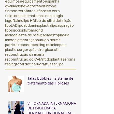
equimose
equipamento
espanha
evaluación
evento
fenol
fibrose
fibrose zero
fibrosis
fibrosis cero
fisioterapia
hematoma
kinesiología
lagoftalmo
lipo HD
lipo de ultra definição
lipoLAD
lipoabdominoplastia
lipoaspiração
liposucción
livro
madrid
mamoplastia de redução
mastoplastia
micropigmentação
nurugo derma
patricia resende
peeling químico
pele
plastic surgery
pós cirurgico
r.slim
reconstrução da mama
reconstrução do CAM
ritidoplastia
seroma
taping
total definer
ugraft
vaser lipo
Talas Bubbles - Sistema de
tratamento das Fibroses
VII JORNADA INTERNACIONAL
DE FISIOTERAPIA
DERMATOFUNCIONAL EM