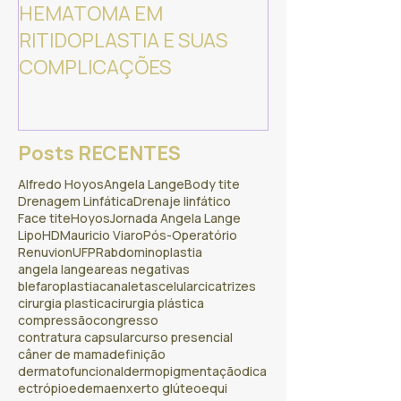
HEMATOMA EM
NURUGO DERM
RITIDOPLASTIA E SUAS
Equipamento p
COMPLICAÇÕES
análise da pel
cabeludo.
Posts RECENTES
Alfredo Hoyos
Angela Lange
Body tite
Drenagem Linfática
Drenaje linfático
Face tite
Hoyos
Jornada Angela Lange
LipoHD
Mauricio Viaro
Pós-Operatório
Renuvion
UFPR
abdominoplastia
angela lange
areas negativas
blefaroplastia
canaletas
celular
cicatrizes
cirurgia plastica
cirurgia plástica
compressão
congresso
contratura capsular
curso presencial
câner de mama
definição
dermatofuncional
dermopigmentação
dica
ectrópio
edema
enxerto glúteo
equi